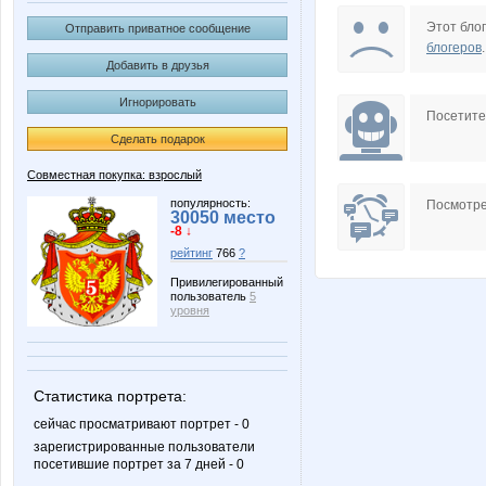
Atamanka
Biyani
Этот блог
Отправить приватное сообщение
блогеров
.
Добавить в друзья
Игнорировать
Julia17
Kittyk
Посетит
Сделать подарок
Совместная покупка: взрослый
Meduza GARGONA
Molli_K
популярность:
Посмотре
30050 место
-8 ↓
рейтинг
766
?
Привилегированный
пользователь
5
Rakushka
Shelma-
уровня
Статистика портрета:
adelnn
allasol
сейчас просматривают портрет - 0
зарегистрированные пользователи
посетившие портрет за 7 дней - 0