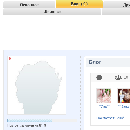
Блог
( 0 )
Основное
Др
Шпионаж
Блог
10
***Яна***
***Заяц*
Посмотреть ещё
Портрет заполнен на 64 %