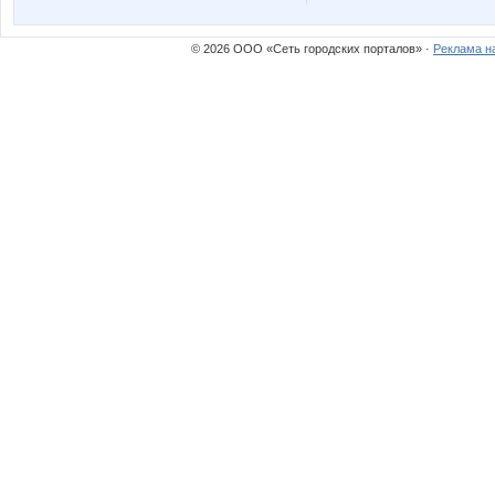
enotVK
insaitiab
© 2026 ООО «Сеть городских порталов» ·
Реклама н
mapiks
miss gr
rut-elena
striped s
бэста
диверсан
Юлия-2008
Анютка